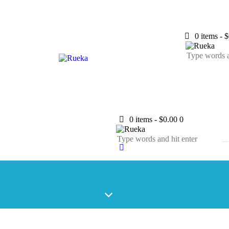
0 items
-
$
0 items
-
$0.00
0