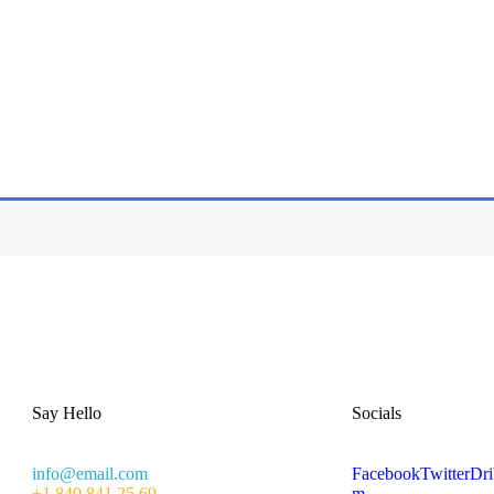
Say Hello
Socials
info@email.com
Facebook
Twitter
Dri
+1 840 841 25 69
m