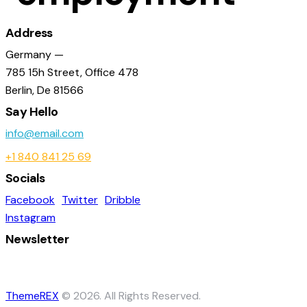
Address
Germany —
785 15h Street, Office 478
Berlin, De 81566
Say Hello
info@email.com
+1 840 841 25 69
Socials
Facebook
Twitter
Dribble
Instagram
Newsletter
ThemeREX
© 2026. All Rights Reserved.