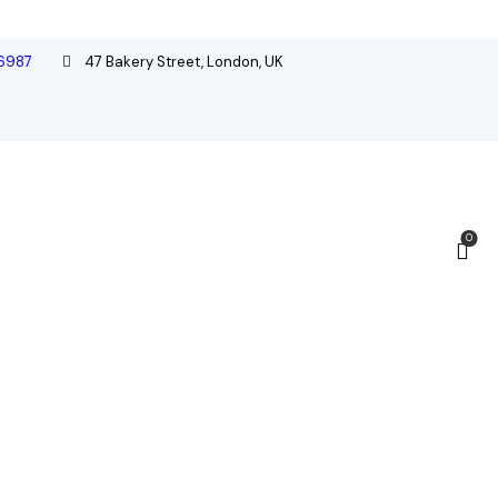
6987
47 Bakery Street, London, UK
0