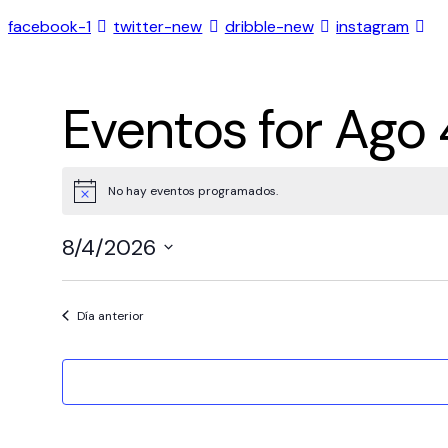
facebook-1
twitter-new
dribble-new
instagram
Eventos for Ago 
No hay eventos programados.
Notice
8/4/2026
Seleccionar
fecha.
Día anterior