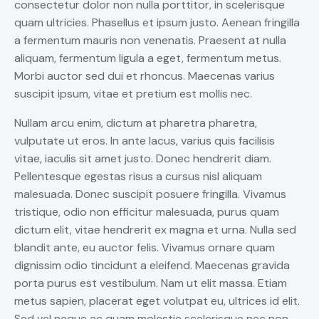
consectetur dolor non nulla porttitor, in scelerisque
quam ultricies. Phasellus et ipsum justo. Aenean fringilla
a fermentum mauris non venenatis. Praesent at nulla
aliquam, fermentum ligula a eget, fermentum metus.
Morbi auctor sed dui et rhoncus. Maecenas varius
suscipit ipsum, vitae et pretium est mollis nec.
Nullam arcu enim, dictum at pharetra pharetra,
vulputate ut eros. In ante lacus, varius quis facilisis
vitae, iaculis sit amet justo. Donec hendrerit diam.
Pellentesque egestas risus a cursus nisl aliquam
malesuada. Donec suscipit posuere fringilla. Vivamus
tristique, odio non efficitur malesuada, purus quam
dictum elit, vitae hendrerit ex magna et urna. Nulla sed
blandit ante, eu auctor felis. Vivamus ornare quam
dignissim odio tincidunt a eleifend. Maecenas gravida
porta purus est vestibulum. Nam ut elit massa. Etiam
metus sapien, placerat eget volutpat eu, ultrices id elit.
Sed vel neque ac quam molestie scelerisque nec non