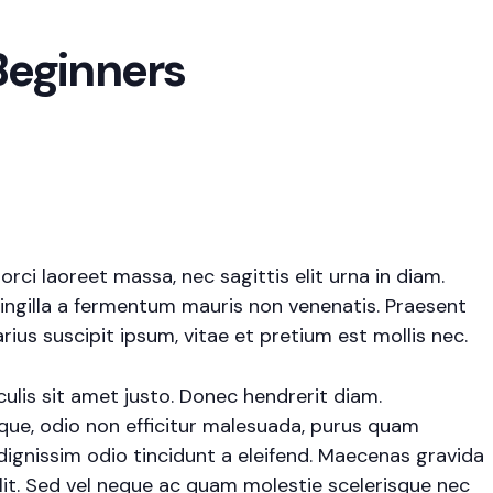
 Beginners
rci laoreet massa, nec sagittis elit urna in diam.
fringilla a fermentum mauris non venenatis. Praesent
us suscipit ipsum, vitae et pretium est mollis nec.
aculis sit amet justo. Donec hendrerit diam.
ique, odio non efficitur malesuada, purus quam
 dignissim odio tincidunt a eleifend. Maecenas gravida
elit. Sed vel neque ac quam molestie scelerisque nec