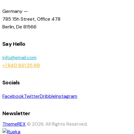
Germany —
785 15h Street, Office 478
Berlin, De 81566
Say Hello
info@email.com
+1 840 841 25 69
Socials
Facebook
Twitter
Dribble
Instagram
Newsletter
ThemeREX
© 2026. All Rights Reserved.