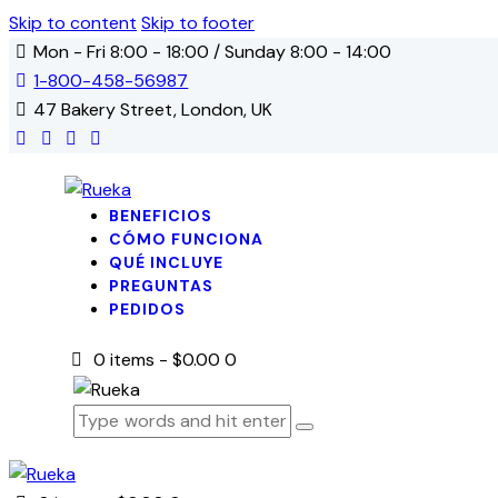
Skip to content
Skip to footer
Mon - Fri 8:00 - 18:00 / Sunday 8:00 - 14:00
1-800-458-56987
47 Bakery Street, London, UK
facebook-
twitter-
dribble-
instagram
1
new
new
BENEFICIOS
CÓMO FUNCIONA
QUÉ INCLUYE
PREGUNTAS
PEDIDOS
0 items
-
$0.00
0