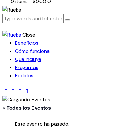
0 items
-
$0.00
0
Close
Beneficios
Cómo funciona
Qué incluye
Preguntas
Pedidos
facebook-
twitter-
dribble-
instagram
1
new
new
« Todos los Eventos
Este evento ha pasado.